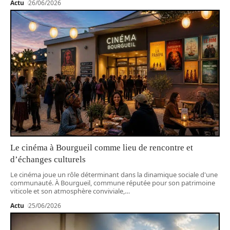
Actu
26/06/2026
Le cinéma à Bourgueil comme lieu de rencontre et
d’échanges culturels
Le cinéma joue un rôle déterminant dans la dinamique sociale d'une
communauté. À Bourgueil, commune réputée pour son patrimoine
viticole et son atmosphère conviviale,
…
Actu
25/06/2026