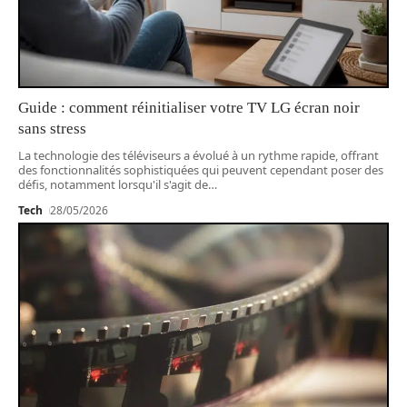
Guide : comment réinitialiser votre TV LG écran noir
sans stress
La technologie des téléviseurs a évolué à un rythme rapide, offrant
des fonctionnalités sophistiquées qui peuvent cependant poser des
défis, notamment lorsqu'il s'agit de
…
Tech
28/05/2026