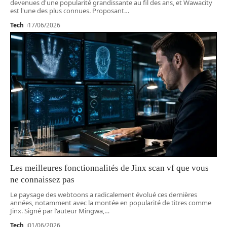
devenues d'une popularité grandissante au fil des ans, et Wawacity
est l'une des plus connues. Proposant
…
Tech
17/06/2026
Les meilleures fonctionnalités de Jinx scan vf que vous
ne connaissez pas
Le paysage des webtoons a radicalement évolué ces dernières
années, notamment avec la montée en popularité de titres comme
Jinx. Signé par l'auteur Mingwa,
…
Tech
01/06/2026