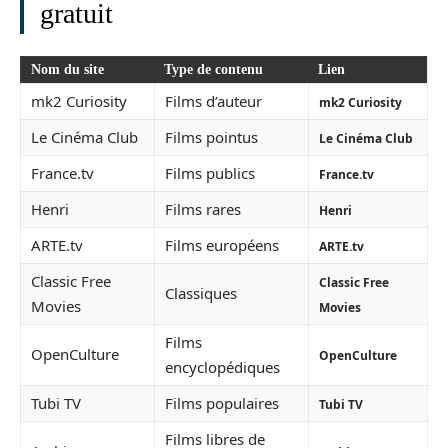
gratuit
Nom du site
Type de contenu
Lien
mk2 Curiosity
Films d’auteur
mk2 Curiosity
Le Cinéma Club
Films pointus
Le Cinéma Club
France.tv
Films publics
France.tv
Henri
Films rares
Henri
ARTE.tv
Films européens
ARTE.tv
Classic Free
Classic Free
Classiques
Movies
Movies
Films
OpenCulture
OpenCulture
encyclopédiques
Tubi TV
Films populaires
Tubi TV
Films libres de