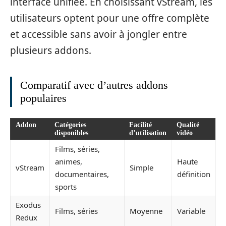
interface unifiée. En choisissant vStream, les
utilisateurs optent pour une offre complète
et accessible sans avoir à jongler entre
plusieurs addons.
Comparatif avec d’autres addons
populaires
Addon
Catégories
Facilité
Qualité
disponibles
d’utilisation
vidéo
Films, séries,
animes,
Haute
vStream
Simple
documentaires,
définition
sports
Exodus
Films, séries
Moyenne
Variable
Redux