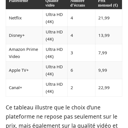
Plateforme
Qualité
Nombre
Prix
vidéo
d’écrans
mensuel (€)
Ultra HD
Netflix
4
21,99
(4K)
Ultra HD
Disney+
4
13,99
(4K)
Amazon Prime
Ultra HD
3
7,99
Video
(4K)
Ultra HD
Apple TV+
6
9,99
(4K)
Ultra HD
Canal+
2
22,99
(4K)
Ce tableau illustre que le choix d’une
plateforme ne repose pas seulement sur le
prix, mais également sur la qualité vidéo et