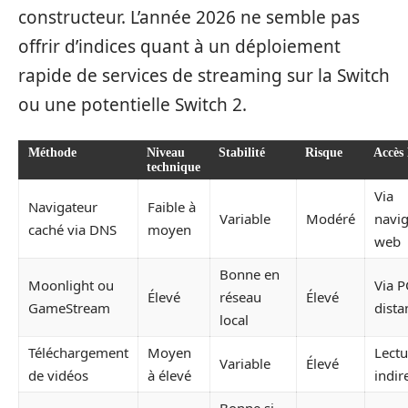
constructeur. L’année 2026 ne semble pas
offrir d’indices quant à un déploiement
rapide de services de streaming sur la Switch
ou une potentielle Switch 2.
Méthode
Niveau
Stabilité
Risque
Accès 
technique
Via
Navigateur
Faible à
Variable
Modéré
navig
caché via DNS
moyen
web
Bonne en
Moonlight ou
Via P
Élevé
réseau
Élevé
GameStream
dista
local
Téléchargement
Moyen
Lectu
Variable
Élevé
de vidéos
à élevé
indir
Bonne si