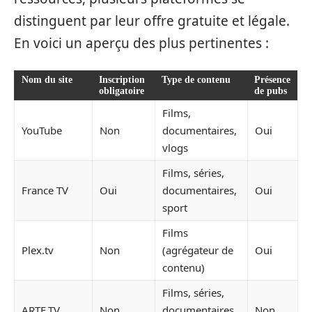
distinguent par leur offre gratuite et légale.
En voici un aperçu des plus pertinentes :
Nom du site
Inscription
Type de contenu
Présence
obligatoire
de pubs
Films,
YouTube
Non
documentaires,
Oui
vlogs
Films, séries,
France TV
Oui
documentaires,
Oui
sport
Films
Plex.tv
Non
(agrégateur de
Oui
contenu)
Films, séries,
ARTE.TV
Non
documentaires,
Non