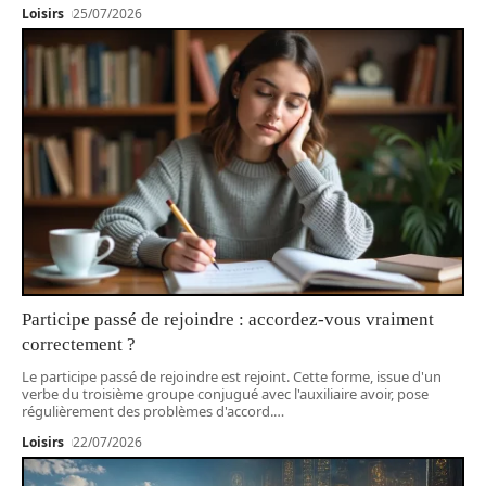
Loisirs
25/07/2026
Participe passé de rejoindre : accordez-vous vraiment
correctement ?
Le participe passé de rejoindre est rejoint. Cette forme, issue d'un
verbe du troisième groupe conjugué avec l'auxiliaire avoir, pose
régulièrement des problèmes d'accord.
…
Loisirs
22/07/2026