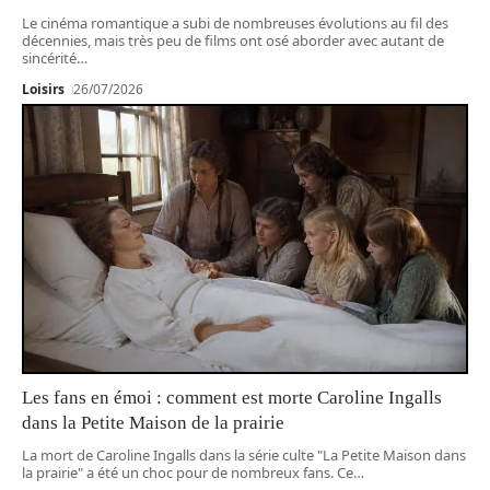
Le cinéma romantique a subi de nombreuses évolutions au fil des
décennies, mais très peu de films ont osé aborder avec autant de
sincérité
…
Loisirs
26/07/2026
Les fans en émoi : comment est morte Caroline Ingalls
dans la Petite Maison de la prairie
La mort de Caroline Ingalls dans la série culte "La Petite Maison dans
la prairie" a été un choc pour de nombreux fans. Ce
…