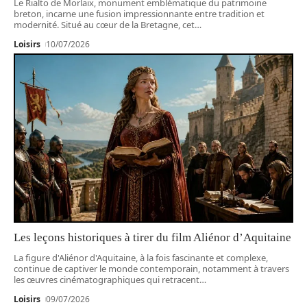
Le Rialto de Morlaix, monument emblématique du patrimoine
breton, incarne une fusion impressionnante entre tradition et
modernité. Situé au cœur de la Bretagne, cet
…
Loisirs
10/07/2026
Les leçons historiques à tirer du film Aliénor d’Aquitaine
La figure d'Aliénor d'Aquitaine, à la fois fascinante et complexe,
continue de captiver le monde contemporain, notamment à travers
les œuvres cinématographiques qui retracent
…
Loisirs
09/07/2026