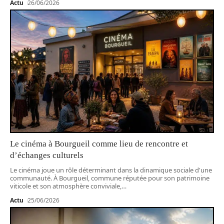
Actu
26/06/2026
Le cinéma à Bourgueil comme lieu de rencontre et
d’échanges culturels
Le cinéma joue un rôle déterminant dans la dinamique sociale d'une
communauté. À Bourgueil, commune réputée pour son patrimoine
viticole et son atmosphère conviviale,
…
Actu
25/06/2026