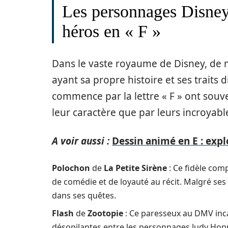
Les personnages Disney 
héros en « F »
Dans le vaste royaume de Disney, de
ayant sa propre histoire et ses traits 
commence par la lettre « F » ont souve
leur caractère que par leurs incroyabl
A voir aussi :
Dessin animé en E : expl
Polochon
de
La Petite Sirène
: Ce fidèle com
de comédie et de loyauté au récit. Malgré ses p
dans ses quêtes.
Flash
de
Zootopie
: Ce paresseux au DMV inca
désopilantes entre les personnages Judy Hopp