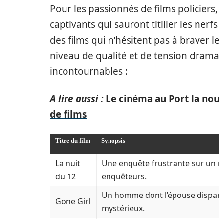
Pour les passionnés de films policiers,
captivants qui sauront titiller les ner
des films qui n’hésitent pas à braver 
niveau de qualité et de tension drama
incontournables :
A lire aussi :
Le cinéma au Port la nou
de films
Titre du film
Synopsis
La nuit
Une enquête frustrante sur un 
du 12
enquêteurs.
Un homme dont l’épouse disparaî
Gone Girl
mystérieux.