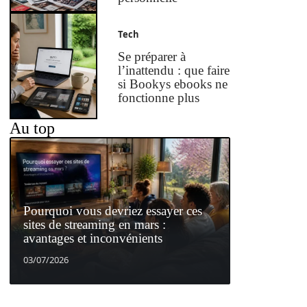
Tech
Se préparer à
l’inattendu : que faire
si Bookys ebooks ne
fonctionne plus
Au top
Pourquoi vous devriez essayer ces
sites de streaming en mars :
avantages et inconvénients
03/07/2026