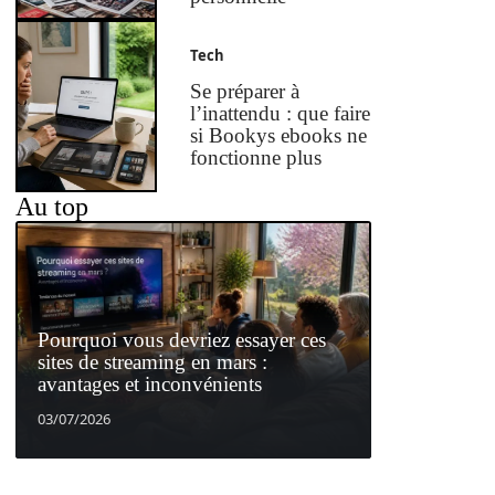
Tech
Se préparer à
l’inattendu : que faire
si Bookys ebooks ne
fonctionne plus
Au top
Pourquoi vous devriez essayer ces
sites de streaming en mars :
avantages et inconvénients
03/07/2026