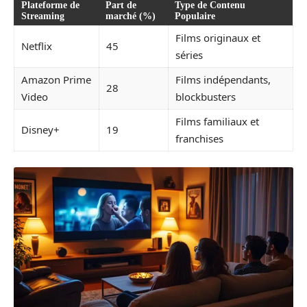
Plateforme de
Part de
Type de Contenu
Streaming
marché (%)
Populaire
Films originaux et
Netflix
45
séries
Amazon Prime
Films indépendants,
28
Video
blockbusters
Films familiaux et
Disney+
19
franchises