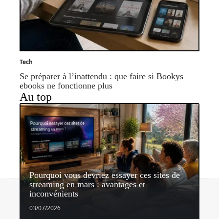
Tech
Se préparer à l’inattendu : que faire si Bookys
ebooks ne fonctionne plus
Au top
Pourquoi vous devriez essayer ces sites de
streaming en mars : avantages et
Contact
Mentions légales
Sitemap
inconvénients
© 2026 | cinema-series-tv.fr
03/07/2026