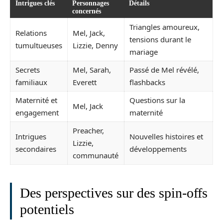
Intrigues clés
Personnages
Détails
concernés
Triangles amoureux,
Relations
Mel, Jack,
tensions durant le
tumultueuses
Lizzie, Denny
mariage
Secrets
Mel, Sarah,
Passé de Mel révélé,
familiaux
Everett
flashbacks
Maternité et
Questions sur la
Mel, Jack
engagement
maternité
Preacher,
Intrigues
Nouvelles histoires et
Lizzie,
secondaires
développements
communauté
Des perspectives sur des spin-offs
potentiels