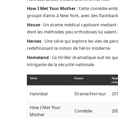
How I Met Your Mother
: Cette comédie embl
groupe d’amis à New York, avec des flashbac
House
: Un drame médical captivant mettant e
dont les méthodes peu orthodoxes lui valent 
Heroes
: Une série qui explore les vies de pe
redéfinissant la notion de héros moderne.
Homeland
: Ce thriller dramatique suit les q
intrigante de la sécurité nationale.
Série
Genre
Ann
créa
Hannibal
Drame/Horreur
20
How I Met Your
Comédie
20
Mother