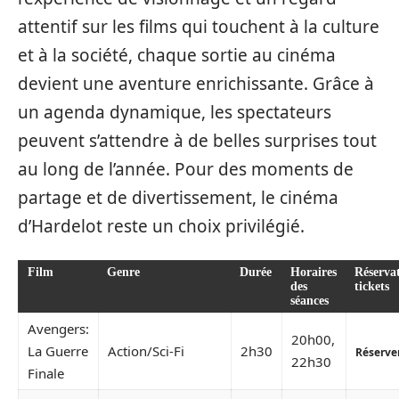
attentif sur les films qui touchent à la culture
et à la société, chaque sortie au cinéma
devient une aventure enrichissante. Grâce à
un agenda dynamique, les spectateurs
peuvent s’attendre à de belles surprises tout
au long de l’année. Pour des moments de
partage et de divertissement, le cinéma
d’Hardelot reste un choix privilégié.
Film
Genre
Durée
Horaires
Réserva
des
tickets
séances
Avengers:
20h00,
La Guerre
Action/Sci-Fi
2h30
Réserve
22h30
Finale