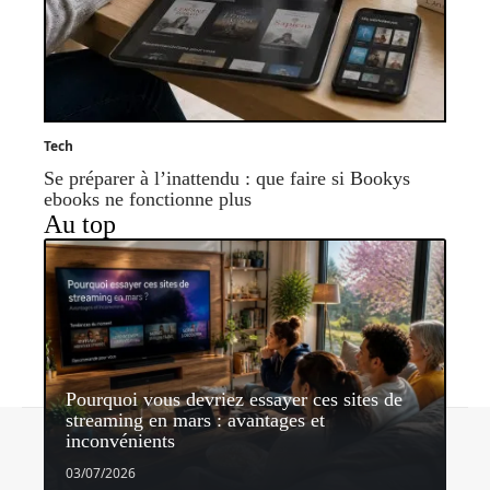
Tech
Se préparer à l’inattendu : que faire si Bookys
ebooks ne fonctionne plus
Au top
Pourquoi vous devriez essayer ces sites de
streaming en mars : avantages et
Contact
Mentions légales
Sitemap
inconvénients
© 2026 | cinema-series-tv.fr
03/07/2026