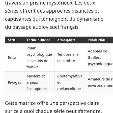
travers un prisme mystérieux. Les deux
séries offrent des approches distinctes et
captivantes qui témoignent du dynamisme
du paysage audiovisuel français.
Série
Thème principal
Atmosphère
Public cible
Polar
Adeptes de
psychologique
Tentionnelle
Erica
thrillers
et secrets de
et sombre
psychologiqu
famille
Mystère et
Contemplative
Amateurs de r
Rivages
enjeux
et
environnemen
écologiques
mélancolique
Cette matrice offre une perspective claire
sur ce à quoi chaque série peut s’attendre.