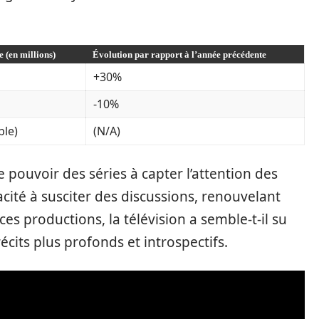
 (en millions)
Évolution par rapport à l’année précédente
+30%
-10%
ble)
(N/A)
e pouvoir des séries à capter l’attention des
cité à susciter des discussions, renouvelant
ces productions, la télévision a semble-t-il su
écits plus profonds et introspectifs.